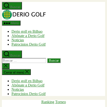
Saltar
Buscar
al
Derio
contenido
Golf
Menú
Derio golf en Bilbao
Abónate a Derio Golf
Noticias
Patrocinios Derio Golf
Buscar
Buscar:
Cerrar
la
búsqueda
Cerrar el menú
Derio golf en Bilbao
Abónate a Derio Golf
Noticias
Patrocinios Derio Golf
Categorías
Ranking
Torneo