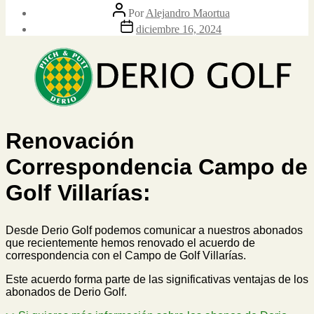
Autor
Por
Alejandro Maortua
de
Fecha
diciembre 16, 2024
la
de
entrada
la
entrada
Renovación
Correspondencia Campo de
Golf Villarías:
Desde Derio Golf podemos comunicar a nuestros abonados
que recientemente hemos renovado el acuerdo de
correspondencia con el Campo de Golf Villarías.
Este acuerdo forma parte de las significativas ventajas de los
abonados de Derio Golf.