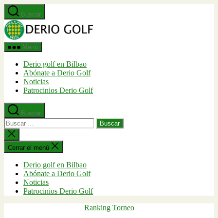
Saltar
Buscar
al
Derio
contenido
Golf
Menú
Derio golf en Bilbao
Abónate a Derio Golf
Noticias
Patrocinios Derio Golf
Buscar
Buscar:
Cerrar
la
búsqueda
Cerrar el menú
Derio golf en Bilbao
Abónate a Derio Golf
Noticias
Patrocinios Derio Golf
Categorías
Ranking
Torneo