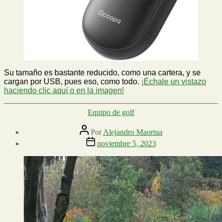
Su tamaño es bastante reducido, como una cartera, y se
cargan por USB, pues eso, como todo.
¡Échale un vistazo
haciendo clic aquí o en la imagen!
Categorías
Equipo de golf
Autor
Por
Alejandro Maortua
de
Fecha
noviembre 5, 2023
la
de
entrada
la
entrada