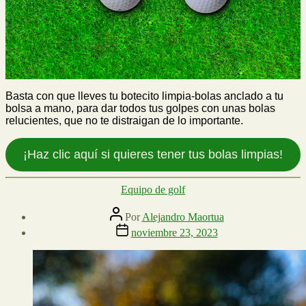
Basta con que lleves tu botecito limpia-bolas anclado a tu
bolsa a mano, para dar todos tus golpes con unas bolas
relucientes, que no te distraigan de lo importante.
¡Haz clic aquí si quieres tener tus bolas limpias!
Categorías
Equipo de golf
Autor
Por
Alejandro Maortua
de
Fecha
noviembre 23, 2023
la
de
entrada
la
entrada