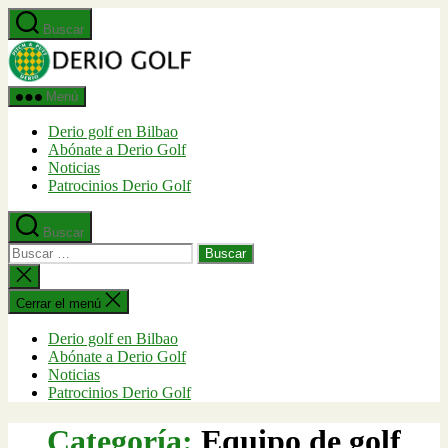
Saltar
Buscar
al
Derio
contenido
Golf
Menú
Derio golf en Bilbao
Abónate a Derio Golf
Noticias
Patrocinios Derio Golf
Buscar
Buscar:
Cerrar
la
búsqueda
Cerrar el menú
Derio golf en Bilbao
Abónate a Derio Golf
Noticias
Patrocinios Derio Golf
Categoría:
Equipo de golf